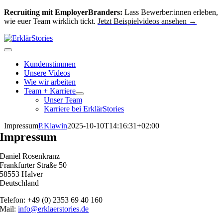
Zum
Recruiting mit EmployerBranders:
Lass Bewerber:innen erleben,
Inhalt
wie euer Team wirklich tickt.
Jetzt Beispielvideos ansehen →
springen
Toggle
Navigation
Kundenstimmen
Unsere Videos
Wie wir arbeiten
Team + Karriere
Unser Team
Karriere bei ErklärStories
Impressum
P.Klawin
2025-10-10T14:16:31+02:00
Impressum
Daniel Rosenkranz
Frankfurter Straße 50
58553 Halver
Deutschland
Telefon: +49 (0) 2353 69 40 160
Mail:
info@erklaerstories.de